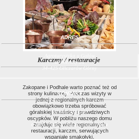
ADRES
Agroturystyka u Gałów
Karczmy / restauracje
ul Wierchy 51
34-425 Gliczarów Górny
Zakopane i Podhale warto poznać też od
strony kulinarnej. Podczas wizyty w
KONTAKT
jednej z regionalnych karczm
obowiązkowo trzeba spróbować
Tel 667-335-389
góralskiej kwaśnicy i prawdziwych
oscypków. W pobliżu naszego domu
e-mail:
malgorzata.gal@interia.eu
znajduje się wiele regionalnych
restauracji, karczm, serwujących
wspaniałe smakołyki.